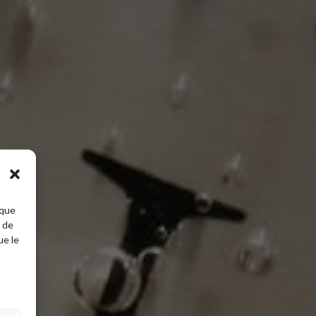
 que
t de
ue le