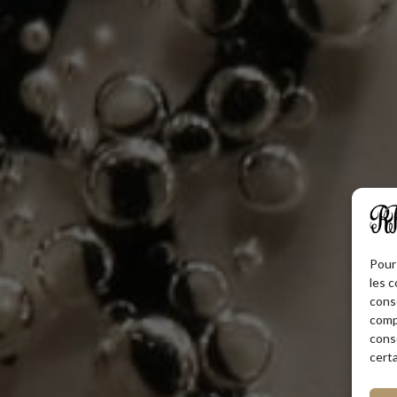
Pour 
les c
cons
comp
cons
certa