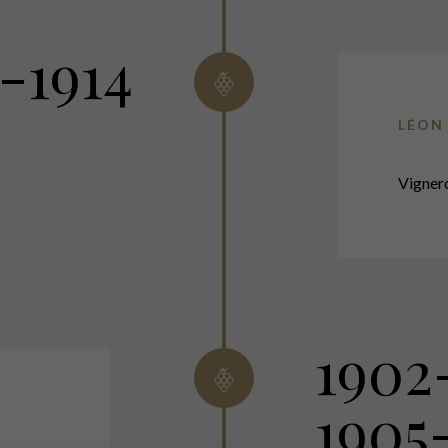
7-1914
LÉON 
Vigner
1902
1905