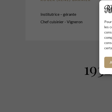
Institutrice – gérante
Chef cuisinier - Vigneron
Pour 
les c
cons
comp
cons
certa
1932