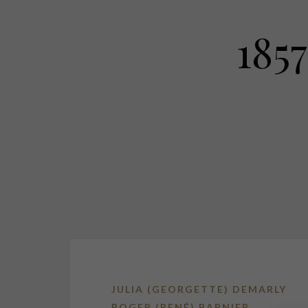
185
JULIA (GEORGETTE) DEMARLY
ROGER (RENÉ) BARNIER