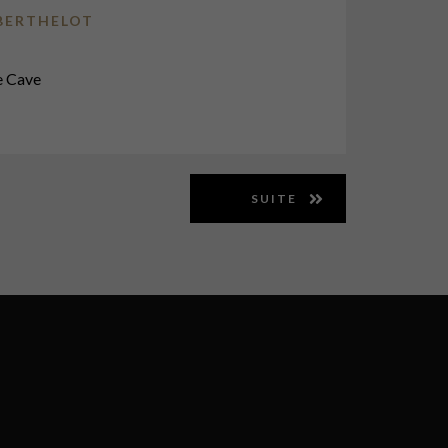
 BERTHELOT
e Cave
SUITE