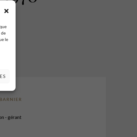
 que
t de
ue le
ES
 BARNIER
n - gérant