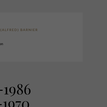
(ALFRED) BARNIER
on
-1986
-1970