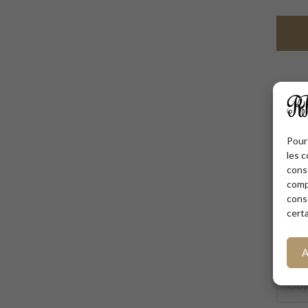
Pour 
les c
cons
comp
cons
certa