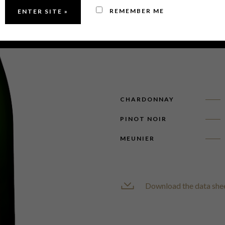
grande finesse. « Zéro Dosage »
REMEMBER ME
donc la Cuvée Sélection dans 
fruits de mer ou du poisson cru
CHARDONNAY
PINOT NOIR
MEUNIER
Download the data she