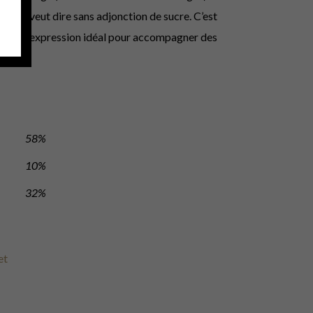
, cela veut dire sans adjonction de sucre. C’est
sa pure expression idéal pour accompagner des
.
58%
10%
32%
et