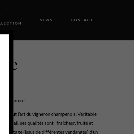
E
NEWS
CONTACT
LLECTION
age
 Brut Nature.
er tout l’art du vigneron champenois. Véritable
e travail, ses qualités sont : fraîcheur, fruité et
n Vintage (issus de différentes vendanges) d’un