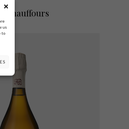
s Chauffours
ore
w us
e to
ES