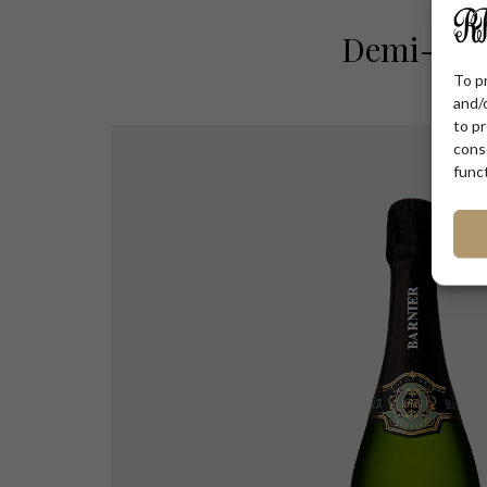
Demi-Sec
To p
and/
to pr
cons
func